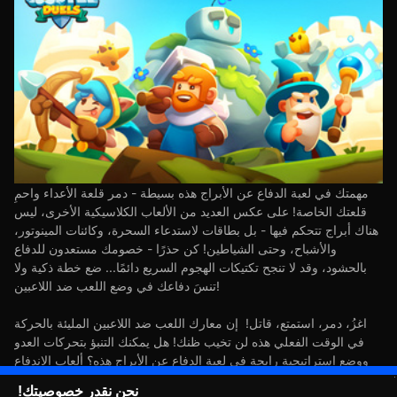
مهمتك في لعبة الدفاع عن الأبراج هذه بسيطة - دمر قلعة الأعداء واحمِ
قلعتك الخاصة! على عكس العديد من الألعاب الكلاسيكية الأخرى، ليس
هناك أبراج تتحكم فيها - بل بطاقات لاستدعاء السحرة، وكائنات المينوتور،
والأشباح، وحتى الشياطين! كن حذرًا - خصومك مستعدون للدفاع
بالحشود، وقد لا تنجح تكتيكات الهجوم السريع دائمًا... ضع خطة ذكية ولا
تنسَ دفاعك في وضع اللعب ضد اللاعبين!
اغزُ، دمر، استمتع، قاتل! إن معارك اللعب ضد اللاعبين المليئة بالحركة
في الوقت الفعلي هذه لن تخيب ظنك! هل يمكنك التنبؤ بتحركات العدو
ووضع إستراتيجية رابحة في لعبة الدفاع عن الأبراج هذه؟ ألعاب الاندفاع
سريعة وعنيفة! انتقل من الدفاع إلى الهجوم ودمّر العدو!
نحن نقدر خصوصيتك!