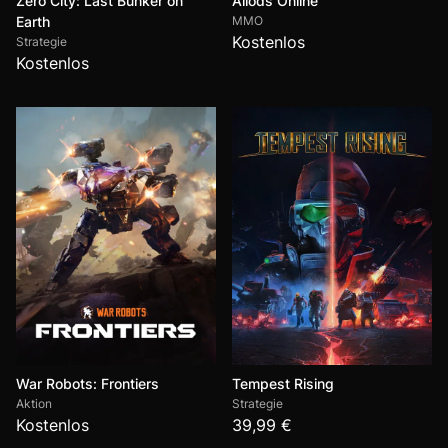
Zero City: Last Bunker on
Allods Online
Earth
MMO
Kostenlos
Strategie
Kostenlos
War Robots: Frontiers
Tempest Rising
Aktion
Strategie
Kostenlos
39,99 €