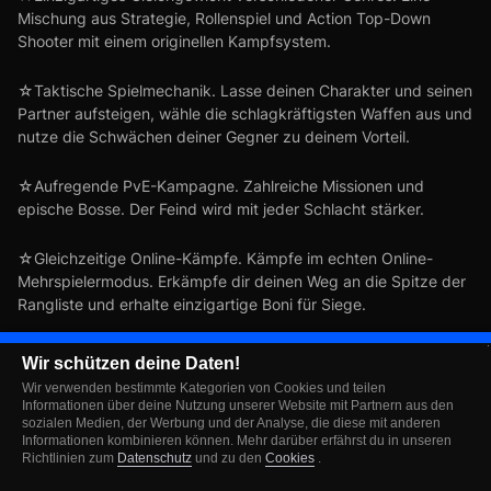
Mischung aus Strategie, Rollenspiel und Action Top-Down
Shooter mit einem originellen Kampfsystem.
☆Taktische Spielmechanik. Lasse deinen Charakter und seinen
Partner aufsteigen, wähle die schlagkräftigsten Waffen aus und
nutze die Schwächen deiner Gegner zu deinem Vorteil.
☆Aufregende PvE-Kampagne. Zahlreiche Missionen und
epische Bosse. Der Feind wird mit jeder Schlacht stärker.
☆Gleichzeitige Online-Kämpfe. Kämpfe im echten Online-
Mehrspielermodus. Erkämpfe dir deinen Weg an die Spitze der
Rangliste und erhalte einzigartige Boni für Siege.
☆Arsenal der Zukunft. Fantastische Waffen mit einzigartigen
Wir schützen deine Daten!
Funktionen und einem Stufen-System! Du wirst nicht nur deinen
Wir verwenden bestimmte Kategorien von Cookies und teilen
Spaß mit guten alten Schusswaffen haben, sondern auch mit
Informationen über deine Nutzung unserer Website mit Partnern aus den
Energiewaffen, Säurewaffen und bionischen Waffen.
sozialen Medien, der Werbung und der Analyse, die diese mit anderen
Informationen kombinieren können. Mehr darüber erfährst du in unseren
Richtlinien zum
Datenschutz
und zu den
Cookies
.
☆Erweitere die Basis: Öffne neue Räume und lerne mehr über