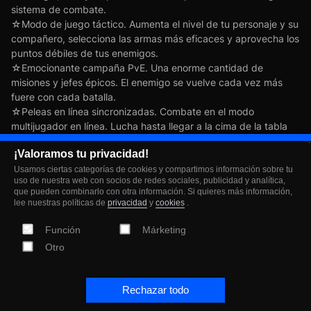
sistema de combate.
☆Modo de juego táctico. Aumenta el nivel de tu personaje y su
compañero, selecciona las armas más eficaces y aprovecha los
puntos débiles de tus enemigos.
☆Emocionante campaña PvE. Una enorme cantidad de
misiones y jefes épicos. El enemigo se vuelve cada vez más
fuere con cada batalla.
☆Peleas en línea sincronizadas. Combate en el modo
multijugador en línea. Lucha hasta llegar a la cima de la tabla
de posiciones y recibe recompensas únicas por las victorias.
¡Valoramos tu privacidad!
☆Arsenal futurista. ¡Armas fantásticas con características
únicas y un sistema de mejora! Además de las clásicas y
Usamos ciertas categorías de cookies y compartimos información sobre tu
uso de nuestra web con socios de redes sociales, publicidad y analítica,
confiables armas de fuego, también podrás usar armas
que pueden combinarlo con otra información. Si quieres más información,
biónicas, ácidas y de energía.
lee nuestras políticas de
privacidad
y
cookies
.
☆Mejora la base: construye nuevas habitaciones y obtén más
información sobre la tecnología del futuro. ¡La evolución no
Función
Márketing
tiene límites!
Otro
☆¡Los escenarios interactivos y la animación 3D realista te
harán sentir parte del juego!
Rechazar todo
Tu base está lista, puedes comenzar la batalla. ¡Es hora de