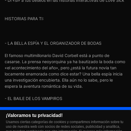
- Di «sí» a tus deseos en las historias interactivas de Love Sick
HISTORIAS PARA TI:
- LA BELLA ESPÍA Y EL ORGANIZADOR DE BODAS
El famoso multimillonario David Corbell está a punto de
casarse. La prensa neoyorquina ya ha bautizado la boda como
«el acontecimiento del año», pero ¿está la futura novia tan
locamente enamorada como dice estar? Una bella espía inicia
una investigación encubierta. Ella aún no lo sabe, pero le
espera la aventura romántica de su vida.
- EL BAILE DE LOS VAMPIROS
Bienvenidos a la universidad más selecta del mundo. Se
¡Valoramos tu privacidad!
rumorea que todos sus alumnos son humanos y vampiros de
Usamos ciertas categorías de cookies y compartimos información sobre tu
las altas esferas de la aristocracia. Cada veinte años, la
uso de nuestra web con socios de redes sociales, publicidad y analítica,
universidad organiza el Baile Real. Todas las jóvenes del mundo