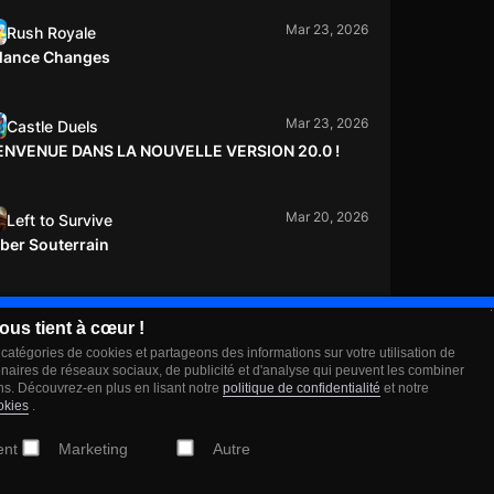
Mar 23, 2026
Rush Royale
lance Changes
Mar 23, 2026
Castle Duels
ENVENUE DANS LA NOUVELLE VERSION 20.0 !
Mar 20, 2026
Left to Survive
ber Souterrain
Mar 19, 2026
Rush Royale
ous tient à cœur !
ENVENUE DANS LA NOUVELLE VERSION 35.1!
 catégories de cookies et partageons des informations sur votre utilisation de
enaires de réseaux sociaux, de publicité et d'analyse qui peuvent les combiner
ns. Découvrez-en plus en lisant notre
politique de confidentialité
et notre
Mar 10, 2026
Rush Royale
okies
.
omp, Stack, Survive: PAC-MAN Joins Rush
ent
Marketing
Autre
yale for a Special PAC-MAN: Arcade Event