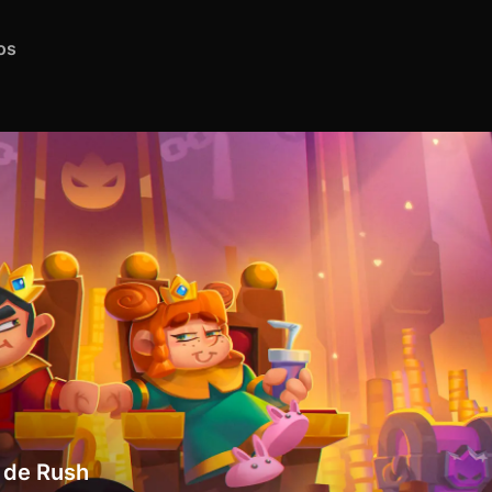
os
 de Rush