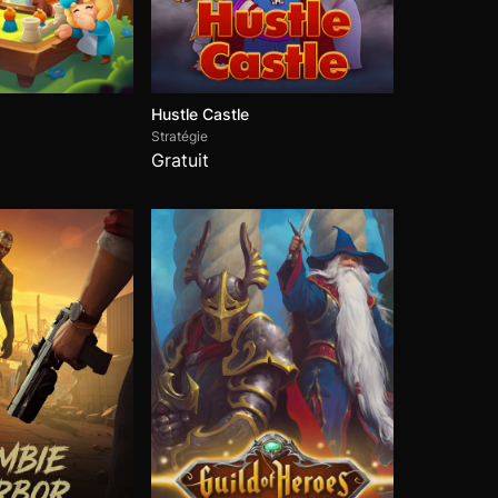
Hustle Castle
Stratégie
Tacticool
Gratuit
Nikoderiko: The Magical World -
Director's Cut