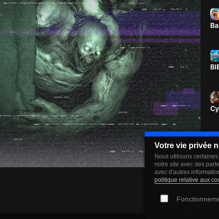
Ba
BI
Cy
Votre vie privée n
BI
Nous utilisons certaines
notre site avec des part
avec d'autres informatio
politique relative aux co
Apr 08, 2026
Ch
Fonctionnem
Ro