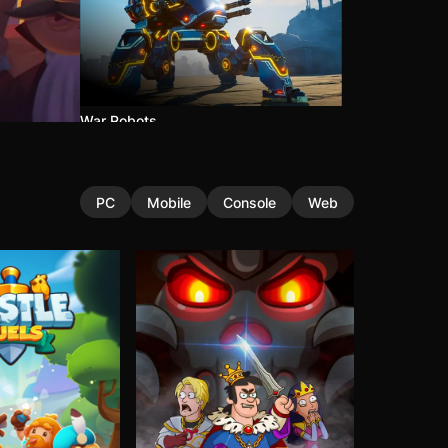
War Robots
PC
Mobile
Console
Web
Left to Survive
Hustle Castle