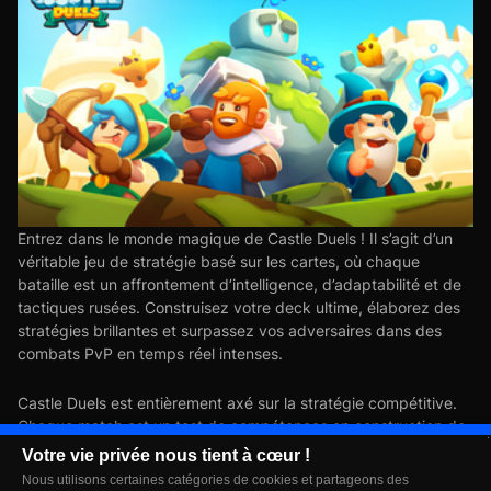
Entrez dans le monde magique de Castle Duels ! Il s’agit d’un
véritable jeu de stratégie basé sur les cartes, où chaque
bataille est un affrontement d’intelligence, d’adaptabilité et de
tactiques rusées. Construisez votre deck ultime, élaborez des
stratégies brillantes et surpassez vos adversaires dans des
combats PvP en temps réel intenses.
Castle Duels est entièrement axé sur la stratégie compétitive.
Chaque match est un test de compétences en construction de
deck, de maîtrise tactique et de prise de décision rapide. Votre
Votre vie privée nous tient à cœur !
succès dépend non seulement de la puissance de vos cartes,
Nous utilisons certaines catégories de cookies et partageons des