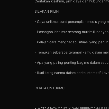
Ceritakan kisahmu, pilih gaya dan hubunganmu,
SILAKAN PILIH:
- Gaya unikmu: buat penampilan modis yang 
- Pasangan idealmu: seorang multimiliuner yan
- Pelajari cara menghadapi situasi yang penuh
- Temukan seberapa terampil kamu dalam mer
- Apa yang paling penting bagimu dalam se
- Ikuti keinginanmu dalam cerita interaktif Love
CERITA UNTUKMU:
• MATA-MATA CANTIK DAN PERENCANA PER