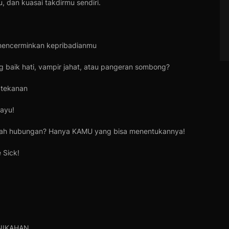
 dan kuasai takdirmu sendiri.
mencerminkan kepribadianmu
g baik hati, vampir jahat, atau pangeran sombong?
 tekanan
ayu!
buah hubungan? Hanya KAMU yang bisa menentukannya!
 Sick!
NIKAHAN