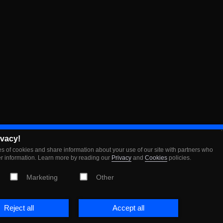
ivacy!
s of cookies and share information about your use of our site with partners who
er information. Learn more by reading our
Privacy
and
Cookies
policies.
Marketing
Other
Reject all
Accept all