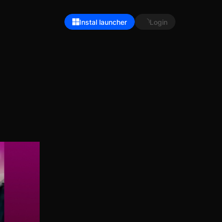
Instal launcher
Login