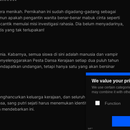
egera menikah. Pernikahan ini sudah digadang-gadang sebagai
namun apakah pengantin wanita benar-benar mabuk cinta seperti
antik memulai misi investigasi rahasia. Dia belum menyadarinya,
is yang tak terlupakan!
dunia. Kabarnya, semua siswa di sini adalah manusia dan vampir
i menyelenggarakan Pesta Dansa Kerajaan setiap dua puluh tahun
 mendapatkan undangan, tetapi hanya satu yang akan bersinar
We value your pr
We use certain categorie
may combine it with oth
enghancurkan keluarga kerajaan, dan seluruh kerajaan terhenti
sa, sang putri sejati harus menemukan identitasnya dan
Function
n mendebarkan ini.