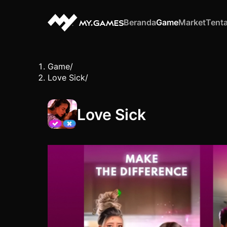
Beranda
Game
Market
Tent
Game
/
Love Sick
/
Love Sick