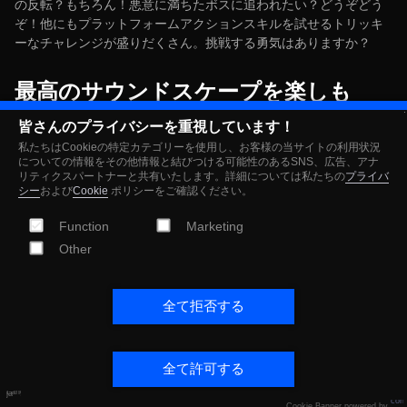
の反転？もちろん！悪意に満ちたボスに追われたい？どうぞどう
ぞ！他にもプラットフォームアクションスキルを試せるトリッキ
ーなチャレンジが盛りだくさん。挑戦する勇気はありますか？
最高のサウンドスケープを楽しも
う！
皆さんのプライバシーを重視しています！
私たちはCookieの特定カテゴリーを使用し、お客様の当サイトの利用状況
についての情報をその他情報と結びつける可能性のあるSNS、広告、アナ
Nikoderikoの魔法の世界のBGMは、伝説的なプラットフォームゲ
リティクスパートナーと共有いたします。詳細については私たちの
プライバ
ームの音楽を手がけた作曲家、デビッド・ワイズによって生み出
シー
および
Cookie
ポリシーをご確認ください。
されました。電源を入れ、音量を上げれば、魔法のようなメロデ
Function
Marketing
ィーがあなたをプラットフォームゲームの黄金時代へと導くこと
でしょう！
Other
※主人公や悪役たちが新たな言語を覚えました！Nikoderiko: The
全て拒否する
Magical World ディレクターズカット版を、フランス語、ドイツ
語、スペイン語、日本語、ブラジルポルトガル語、簡体字中国語
のフルボイスでお楽しみください。
全て許可する
Cookie Banner powered by