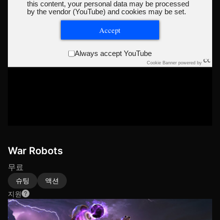
this content, your personal data may be processed
by the vendor (YouTube) and cookies may be set.
Accept
Always accept YouTube
Cookie Banner powered by
War Robots
무료
슈팅
액션
지원