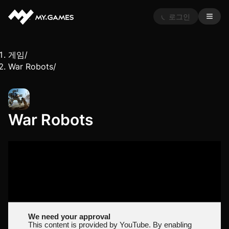
로그인
게임
/
War Robots
/
War Robots
We need your approval
This content is provided by YouTube. By enabling