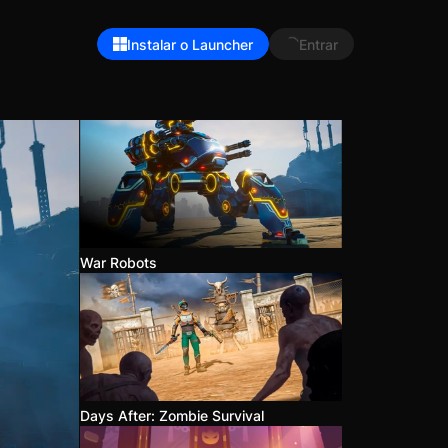
Instalar o Launcher
Entrar
War Robots
Days After: Zombie Survival