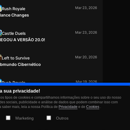
Mar 23, 2026
Rush Royale
lance Changes
Mar 23, 2026
Castle Duels
EGOU A VERSÃO 20.0!
Mar 20, 2026
Left to Survive
bmundo Cibernético
Mar 19, 2026
Rush Royale
EGOU A VERSÃO 35.1!
a sua privacidade!
s tipos de cookies e compartilhamos informações sobre o seu uso do nosso
edes sociais, publicidade e análise de dados que podem combinar isso com
Mar 10, 2026
Rush Royale
 saber mais, leia a nossa Política de
Privacidade
e de
Cookies
.
omp, Stack, Survive: PAC-MAN Joins Rush
Marketing
Outros
yale for a Special PAC-MAN: Arcade Event