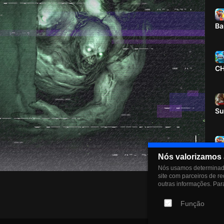
Ba
CH
Su
CH
Nós valorizamos 
Nós usamos determinado
site com parceiros de r
outras informações. Para
Apr 08, 2026
Ch
Função
Ro