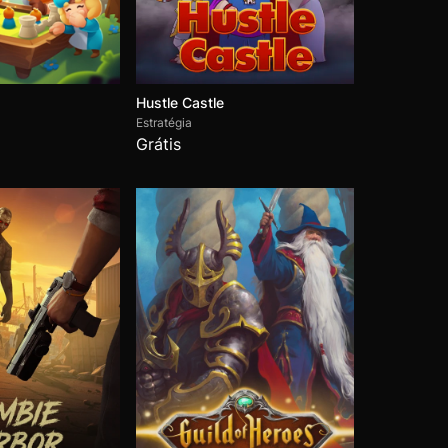
Hustle Castle
Estratégia
Tacticool
Grátis
Nikoderiko: The Magical World -
Director's Cut