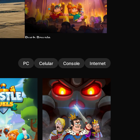
Rush Royale
PC
Celular
Console
Internet
Left to Survive
Hustle Castle