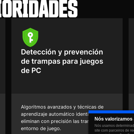
IORIDADES
Detección y prevención
de trampas para juegos
de PC
Algoritmos avanzados y técnicas de
aprendizaje automático identifican y
Nós valorizamos 
eliminan con precisión las trampas de tu
Nós usamos determinado
entorno de juego.
site com parceiros de r