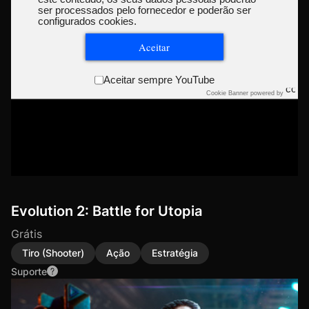
ser processados pelo fornecedor e poderão ser
configurados cookies.
Aceitar
Aceitar sempre YouTube
Cookie Banner powered by
Evolution 2: Battle for Utopia
Grátis
Tiro (Shooter)
Ação
Estratégia
Suporte