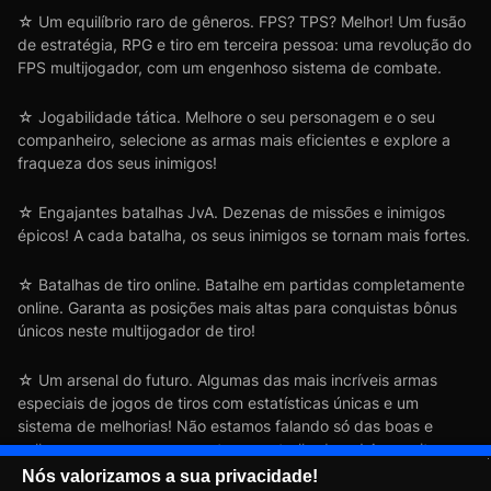
☆ Um equilíbrio raro de gêneros. FPS? TPS? Melhor! Um fusão
de estratégia, RPG e tiro em terceira pessoa: uma revolução do
FPS multijogador, com um engenhoso sistema de combate.
☆ Jogabilidade tática. Melhore o seu personagem e o seu
companheiro, selecione as armas mais eficientes e explore a
fraqueza dos seus inimigos!
☆ Engajantes batalhas JvA. Dezenas de missões e inimigos
épicos! A cada batalha, os seus inimigos se tornam mais fortes.
☆ Batalhas de tiro online. Batalhe em partidas completamente
online. Garanta as posições mais altas para conquistas bônus
únicos neste multijogador de tiro!
☆ Um arsenal do futuro. Algumas das mais incríveis armas
especiais de jogos de tiros com estatísticas únicas e um
sistema de melhorias! Não estamos falando só das boas e
velhas armas, como escopetas e metralhadoras! Aproveite os
canhões de energia, de ácido e biônicos! Jogue como franco-
Nós valorizamos a sua privacidade!