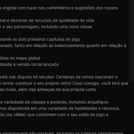
à original com base nos comentários e sugestões dos nossos
onal e dezenas de recursos de qualidade de vida
r o seu personagem, incluindo uma nova classe
ante os dois primeiros capítulos do jogo
lhorado, tanto em relação ao balanceamento quanto em relação à
órios no mapa global
 desde a versão inicial lançada
 está sob disputa há séculos: Centenas de reinos nasceram e
 tentar construir o seu próprio reino! Caso consiga, você terá que
es rivais, além das ameaças da sua própria corte.
 variedade de classes e poderes, incluindo arquétipos
vinos disponíveis em uma variedade de habilidades e recursos.
óis (ou vilões) que combinem com o seu estilo de jogo e
 personagens não-jogáveis, incluindo os icônicos personagens