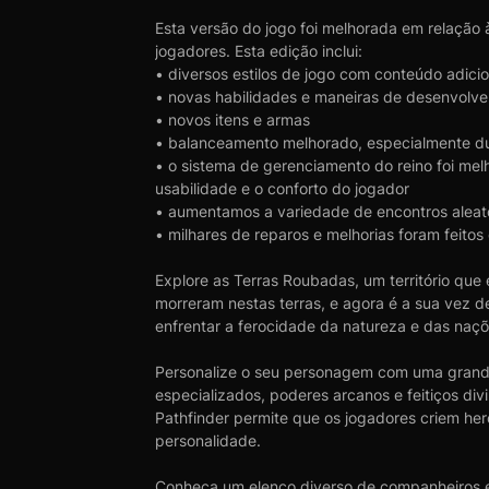
Esta versão do jogo foi melhorada em relação 
jogadores. Esta edição inclui:
• diversos estilos de jogo com conteúdo adici
• novas habilidades e maneiras de desenvolve
• novos itens e armas
• balanceamento melhorado, especialmente dur
• o sistema de gerenciamento do reino foi me
usabilidade e o conforto do jogador
• aumentamos a variedade de encontros aleat
• milhares de reparos e melhorias foram feitos
Explore as Terras Roubadas, um território que
morreram nestas terras, e agora é a sua vez de
enfrentar a ferocidade da natureza e das naçõ
Personalize o seu personagem com uma grande
especializados, poderes arcanos e feitiços di
Pathfinder permite que os jogadores criem her
personalidade.
Conheça um elenco diverso de companheiros e