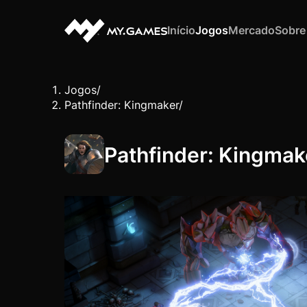
Início
Jogos
Mercado
Sobre
Jogos
/
Pathfinder: Kingmaker
/
Pathfinder: Kingmak