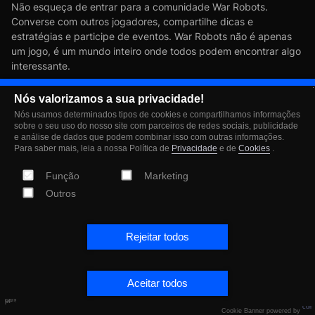
Não esqueça de entrar para a comunidade War Robots.
Converse com outros jogadores, compartilhe dicas e
estratégias e participe de eventos. War Robots não é apenas
um jogo, é um mundo inteiro onde todos podem encontrar algo
interessante.
Baixe War Robots agora e
Nós valorizamos a sua privacidade!
Nós usamos determinados tipos de cookies e compartilhamos informações
sobre o seu uso do nosso site com parceiros de redes sociais, publicidade
comece suas primeiras
e análise de dados que podem combinar isso com outras informações.
Para saber mais, leia a nossa Política de
Privacidade
e de
Cookies
.
batalhas em um mundo de
Função
Marketing
Outros
robôs poderosos e
combates emocionantes!
Rejeitar todos
Aceitar todos
Cookie Banner powered by