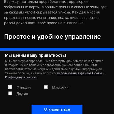
Вас ждут детально проработанные территории:
заброшенные порты, мрачные руины и опасные зоны, где
за каждым углом скрывается угроза. Каждая миссия
предлагает новые испытания, подталкивая вас раз за
разом доказывать своё право на выживание.
Простое и удобное управление
Zombie Harbor адаптирован для мобильных устройств:
управление интуитивное, отзывчивое и позволяет
Мы ценим вашу приватность!
сосредоточиться исключительно на экшене. Всё сделано
Мы используем определенные категории файлов cookie и делимся
для того, чтобы игрок чувствовал динамику боя с первых
информацией о вашем использовании нашего сайта с нашими
партнерами, которые могут объединять её с другой информацией.
секунд.
Узнайте больше, в наших политики
использования файлов Cookie
и
Конфиденциальности
.
Графика и атмосфера
Функция
Маркетинг
Другие
Игра радует качественной 3D-графикой и зрелищными
визуальными эффектами. Тщательно проработанные
модели и окружение создают мрачную, погружающую
Отклонить все