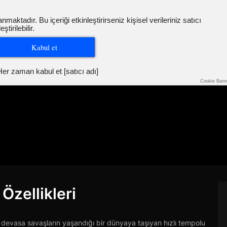
nmaktadır. Bu içeriği etkinleştirirseniz kişisel verileriniz satıcı
tirilebilir.
Kabul et
er zaman kabul et [satıcı adı]
Cookie Bann
Özellikleri
a devasa savaşların yaşandığı bir dünyaya taşıyan hızlı tempolu