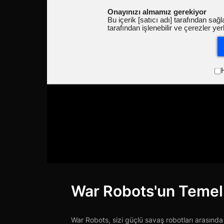
Onayınızı almamız gerekiyor
Bu içerik [satıcı adı] tarafından sağla
tarafından işlenebilir ve çerezler yerleş
H
War Robots'un Temel 
War Robots, sizi güçlü savaş robotları arasınd