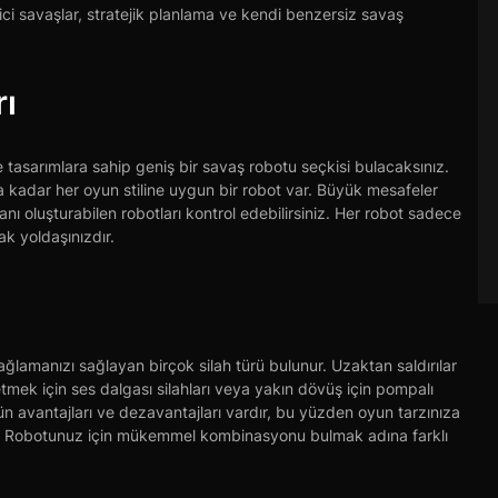
i savaşlar, stratejik planlama ve kendi benzersiz savaş
rı
 tasarımlara sahip geniş bir savaş robotu seçkisi bulacaksınız.
ara kadar her oyun stiline uygun bir robot var. Büyük mesafeler
nı oluşturabilen robotları kontrol edebilirsiniz. Her robot sadece
ak yoldaşınızdır.
ğlamanızı sağlayan birçok silah türü bulunur. Uzaktan saldırılar
 etmek için ses dalgası silahları veya yakın dövüş için pompalı
ün avantajları ve dezavantajları vardır, bu yüzden oyun tarzınıza
ir. Robotunuz için mükemmel kombinasyonu bulmak adına farklı