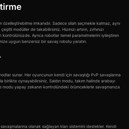
ştirme
arı özelleştirebilme imkanıdır. Sadece silah seçmekle kalmaz, aynı
eşitli modüller de takabilirsiniz. Hızınızı artırın, zırhınızı
in kontrolünüzde. Ayrıca robotlar temel parametrelerini iyileştiren
jinize uygun benzersiz bir savaş robotu yaratın.
r
 modlar sunar. Her oyuncunun kendi için savaştığı PvP savaşlarına
la birlikte oynayabilirsiniz. Saldırı modu, takım halinde arabayı
tme modu yapay zekanın kontrolündeki örümceklerle savaşmanıza
e savaşmalarına olanak sağlayan klan sistemini destekler. Kendi