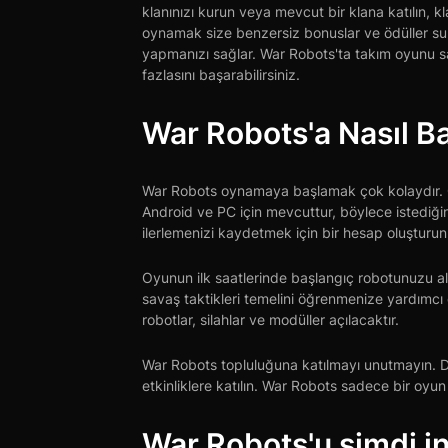
klanınızı kurun veya mevcut bir klana katılın, klan
oynamak size benzersiz bonuslar ve ödüller suna
yapmanızı sağlar. War Robots'ta takım oyunu sa
fazlasını başarabilirsiniz.
War Robots'a Nasıl Ba
War Robots oynamaya başlamak çok kolaydır. Ön
Android ve PC için mevcuttur, böylece istediğin
ilerlemenizi kaydetmek için bir hesap oluşturun
Oyunun ilk saatlerinde başlangıç robotunuzu ala
savaş taktikleri temelini öğrenmenize yardımcı
robotlar, silahlar ve modüller açılacaktır.
War Robots topluluğuna katılmayı unutmayın. Diğ
etkinliklere katılın. War Robots sadece bir oyun
War Robots'u şimdi in