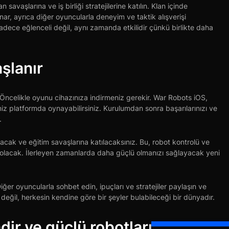
 savaşlarına ve iş birliği stratejilerine katılın. Klan içinde
r, ayrıca diğer oyuncularla deneyim ve taktik alışverişi
dece eğlenceli değil, aynı zamanda etkilidir çünkü birlikte daha
şlanır
celikle oyunu cihazınıza indirmeniz gerekir. War Robots iOS,
iz platformda oynayabilirsiniz. Kurulumdan sonra başarılarınızı ve
.
cak ve eğitim savaşlarına katılacaksınız. Bu, robot kontrolü ve
 olacak. İlerleyen zamanlarda daha güçlü olmanızı sağlayacak yeni
er oyuncularla sohbet edin, ipuçları ve stratejiler paylaşın ve
 değil, herkesin kendine göre bir şeyler bulabileceği bir dünyadır.
dir ve güçlü robotların ve