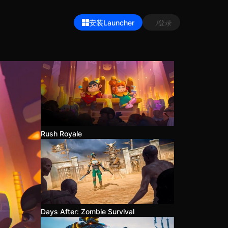
安装Launcher
登录
Rush Royale
Days After: Zombie Survival