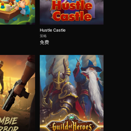
Hustle Castle
策略
Tacticool
免费
Nikoderiko: The Magical World -
Director's Cut