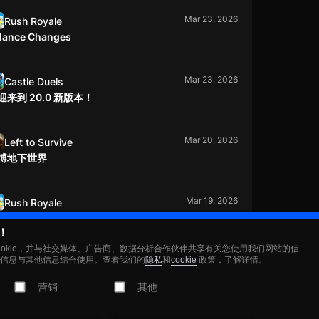
Mar 23, 2026
Rush Royale
lance Changes
Mar 23, 2026
Castle Duels
迎来到 20.0 新版本！
Mar 20, 2026
Left to Survive
博地下世界
Mar 19, 2026
Rush Royale
迎来到 35.1 新版本！
！
ookie，并与社交媒体、广告商、数据分析合作伙伴共享有关您使用我们网站的信
信息与其他信息结合使用。查看我们的
隐私
和
cookie
政策，了解详情。
Mar 10, 2026
Rush Royale
omp, Stack, Survive: PAC-MAN Joins Rush
营销
其他
yale for a Special PAC-MAN: Arcade Event