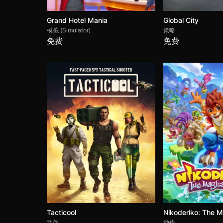
Grand Hotel Mania
Global City
模拟 (Simulator)
策略
免费
免费
Tacticool
Nikoderiko: The M
动作
动作