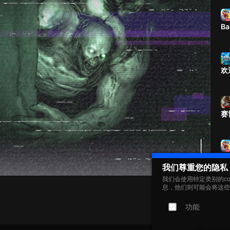
Ba
欢
赛
欢
我们尊重您的隐私
我们会使用特定类别的c
息，他们则可能会将这些
Apr 08, 2026
Ch
功能
Ro