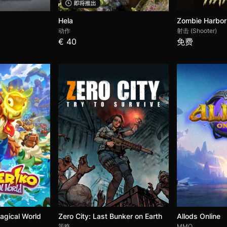
Hela
Zombie Harbor
动作
射击 (Shooter)
€ 40
免费
agical World
Zero City: Last Bunker on Earth
Allods Online
策略
MMO