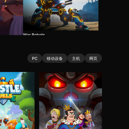
War Robots
PC
移动设备
主机
网页
Left to Survive
Hustle Castle