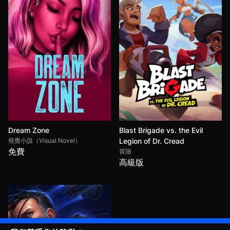
Dream Zone
Blast Brigade vs. the Evil
視覺小說（Visual Novel）
Legion of Dr. Cread
免費
冒險
高級版