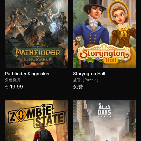
Pathfinder Kingmaker
Storyngton Hall
角色扮演
益智（Puzzle）
€ 19.99
免費