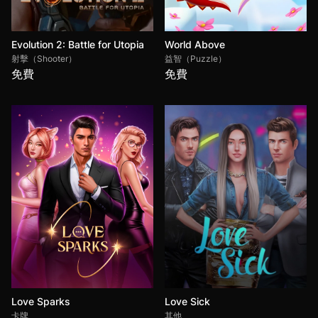
Evolution 2: Battle for Utopia
World Above
射擊（Shooter）
益智（Puzzle）
免費
免費
Love Sparks
Love Sick
卡牌
其他