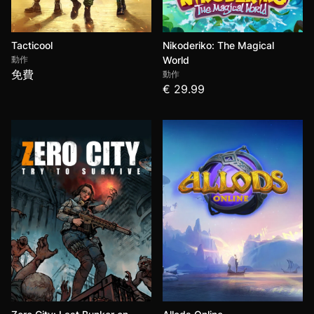
Tacticool
Nikoderiko: The Magical
動作
World
免費
動作
€ 29.99