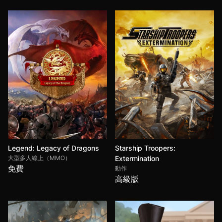
Legend: Legacy of Dragons
Starship Troopers:
大型多人線上（MMO）
Extermination
免費
動作
高級版