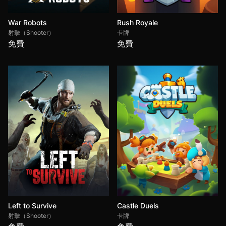
War Robots
Rush Royale
射擊（Shooter）
卡牌
免費
免費
Left to Survive
Castle Duels
射擊（Shooter）
卡牌